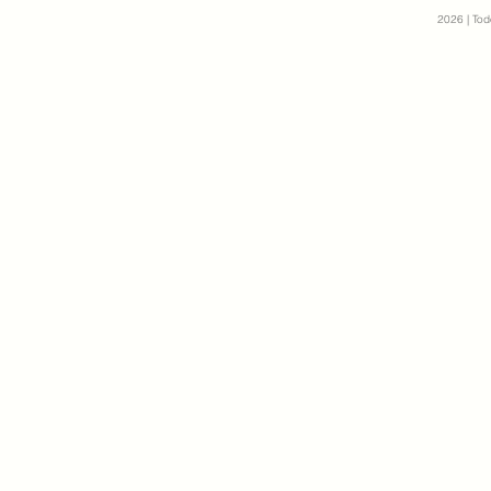
2026
| Tod