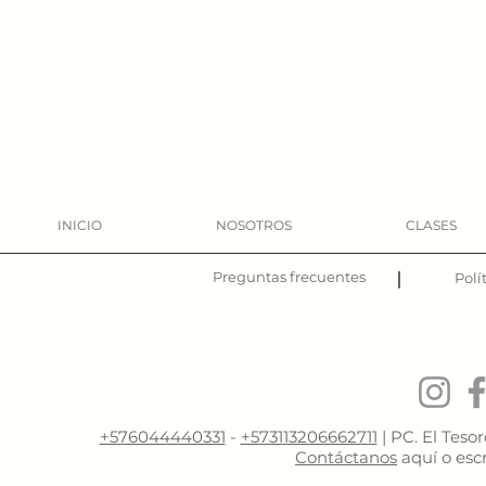
INICIO
NOSOTROS
CLASES
Preguntas frecuentes
|
Polí
+576044440331
-
+573113206662711
| PC. El Teso
Contáctanos
aquí o esc