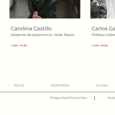
Carolina Castillo
Carlos Ga
Asistente de experiencia | Sede Tesoro
Profesor Urba
Leer más...
Leer más...
INICIO
NOSOTROS
CLASES
Preguntas frecuentes
|
Polí