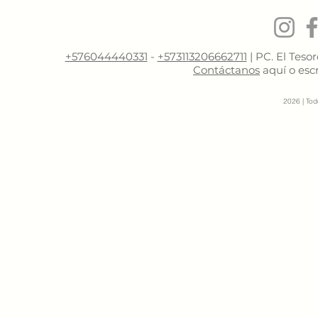
+576044440331
-
+573113206662711
| PC. El Teso
Contáctanos
aquí o esc
2026
| Tod